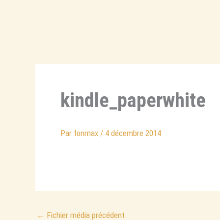
Aller
au
contenu
kindle_paperwhite
Par
fonmax
/
4 décembre 2014
←
Fichier média précédent