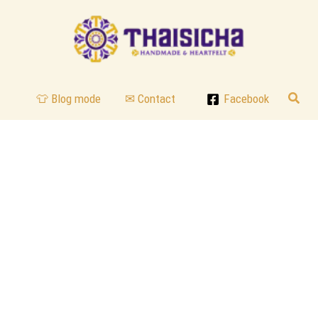
Reche
👕 Blog mode
✉ Contact
Facebook