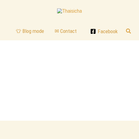
Reche
👕 Blog mode
✉ Contact
Facebook