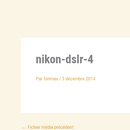
Aller
au
contenu
nikon-dslr-4
Par
fonmax
/
3 décembre 2014
←
Fichier média précédent