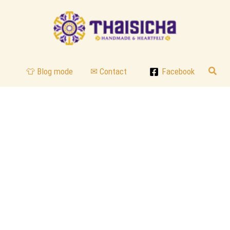
Reche
👕 Blog mode
✉ Contact
Facebook