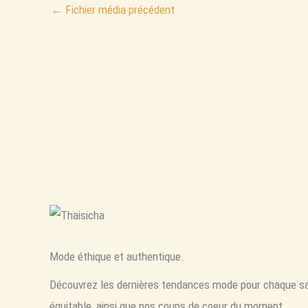
←
Fichier média précédent
Mode éthique et authentique.
Découvrez les dernières tendances mode pour chaque sa
équitable, ainsi que nos coups de coeur du moment.