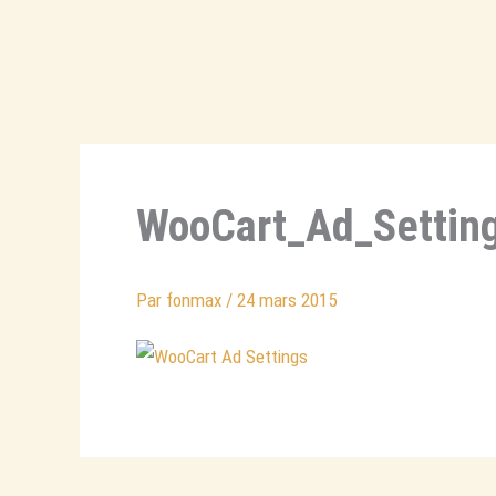
Aller
au
contenu
WooCart_Ad_Settin
Par
fonmax
/
24 mars 2015