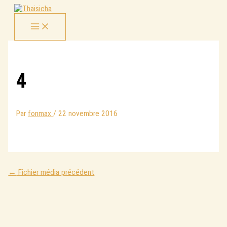
Aller
au
contenu
4
Par
fonmax
/
22 novembre 2016
←
Fichier média précédent