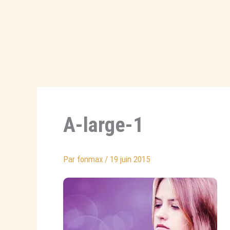
Aller
au
contenu
A-large-1
Par
fonmax
/
19 juin 2015