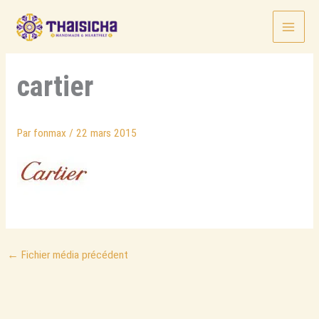
Aller
au
contenu
cartier
Par
fonmax
/
22 mars 2015
←
Fichier média précédent