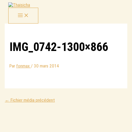
Aller
au
contenu
IMG_0742-1300×866
Par
fonmax
/
30 mars 2014
←
Fichier média précédent