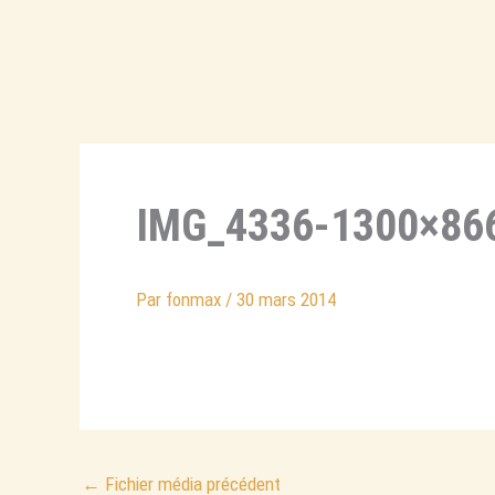
Aller
au
contenu
IMG_4336-1300×86
Par
fonmax
/
30 mars 2014
←
Fichier média précédent