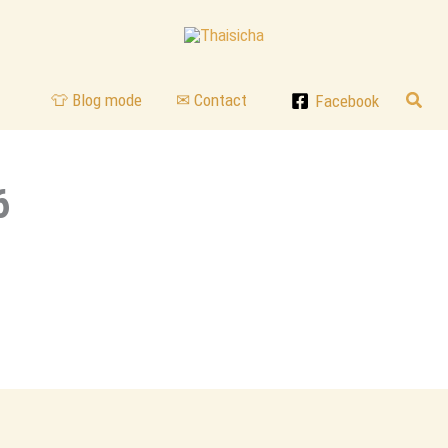
Reche
👕 Blog mode
✉ Contact
Facebook
6