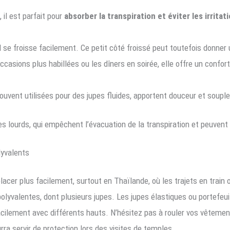
 il est parfait pour
absorber la transpiration et éviter les irritat
 il se froisse facilement. Ce petit côté froissé peut toutefois donne
occasions plus habillées ou les dîners en soirée, elle offre un confor
ouvent utilisées pour des jupes fluides, apportent douceur et souple
s lourds, qui empêchent l’évacuation de la transpiration et peuvent
lyvalents
cer plus facilement, surtout en Thaïlande, où les trajets en train 
polyvalentes, dont plusieurs jupes. Les jupes élastiques ou portefeui
ilement avec différents hauts. N’hésitez pas à rouler vos vêtements
rra servir de protection lors des visites de temples.