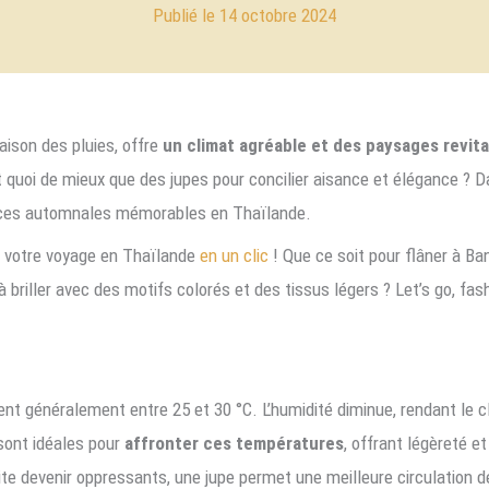
14 octobre 2024
aison des pluies, offre
un climat agréable et des paysages revita
t quoi de mieux que des jupes pour concilier aisance et élégance ? D
ances automnales mémorables en Thaïlande.
nt votre voyage en Thaïlande
en un clic
! Que ce soit pour flâner à Ba
 briller avec des motifs colorés et des tissus légers ? Let’s go, fash
nt généralement entre 25 et 30 °C. L’humidité diminue, rendant le cli
 sont idéales pour
affronter ces températures
, offrant légèreté e
e devenir oppressants, une jupe permet une meilleure circulation de l