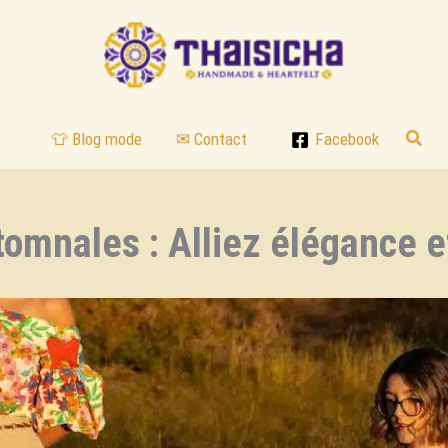
Reche
👕 Blog mode
✉ Contact
Facebook
omnales : Alliez élégance e