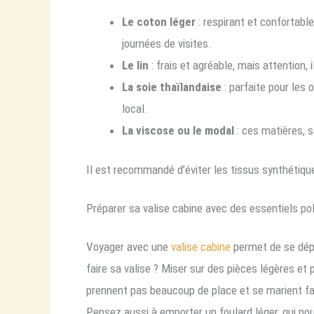
Le coton léger
: respirant et confortable,
journées de visites.
Le lin
: frais et agréable, mais attention,
La soie thaïlandaise
: parfaite pour les 
local.
La viscose ou le modal
: ces matières, s
Il est recommandé d’éviter les tissus synthétique
Préparer sa valise cabine avec des essentiels po
Voyager avec une
valise cabine
permet de se dépla
faire sa valise ? Miser sur des pièces légères et 
prennent pas beaucoup de place et se marient fac
Pensez aussi à emporter un foulard léger, qui pou