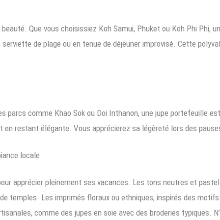
 beauté. Que vous choisissiez Koh Samui, Phuket ou Koh Phi Phi, une
en serviette de plage ou en tenue de déjeuner improvisé. Cette polyva
es parcs comme Khao Sok ou Doi Inthanon, une jupe portefeuille es
ut en restant élégante. Vous apprécierez sa légèreté lors des pause
iance locale
 pour apprécier pleinement ses vacances. Les tons neutres et paste
u de temples. Les imprimés floraux ou ethniques, inspirés des motifs
tisanales, comme des jupes en soie avec des broderies typiques. N’h