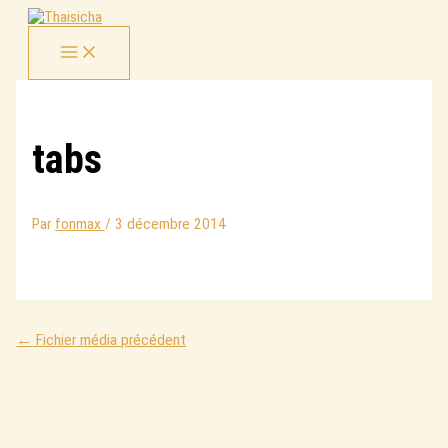
Aller
au
contenu
tabs
Par
fonmax
/
3 décembre 2014
←
Fichier média précédent