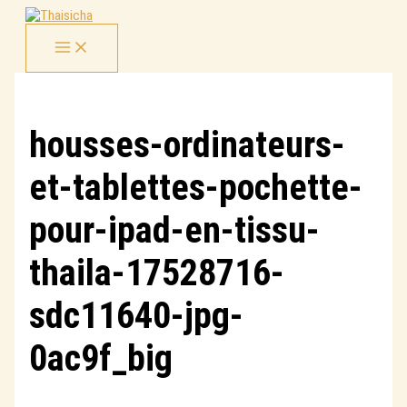
Aller
au
contenu
housses-ordinateurs-
et-tablettes-pochette-
pour-ipad-en-tissu-
thaila-17528716-
sdc11640-jpg-
0ac9f_big